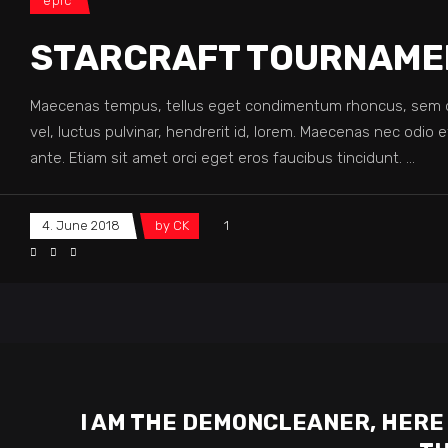
epic
STARCRAFT TOURNAME
Maecenas tempus, tellus eget condimentum rhoncus, sem q
vel, luctus pulvinar, hendrerit id, lorem. Maecenas nec odio 
ante. Etiam sit amet orci eget eros faucibus tincidunt.
4. June 2018
by
CK
1
I AM THE DEMONCLEANER, HERE 