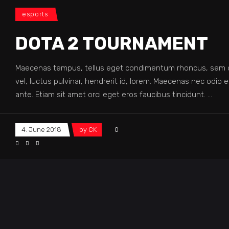
esports
DOTA 2 TOURNAMENT
Maecenas tempus, tellus eget condimentum rhoncus, sem q
vel, luctus pulvinar, hendrerit id, lorem. Maecenas nec odio 
ante. Etiam sit amet orci eget eros faucibus tincidunt.
4. June 2018
by
CK
0