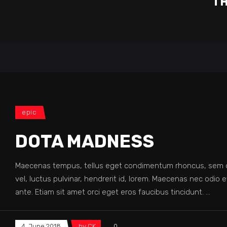
TH
epic
DOTA MADNESS
Maecenas tempus, tellus eget condimentum rhoncus, sem q
vel, luctus pulvinar, hendrerit id, lorem. Maecenas nec odio 
ante. Etiam sit amet orci eget eros faucibus tincidunt.
4. June 2018
by
CK
0