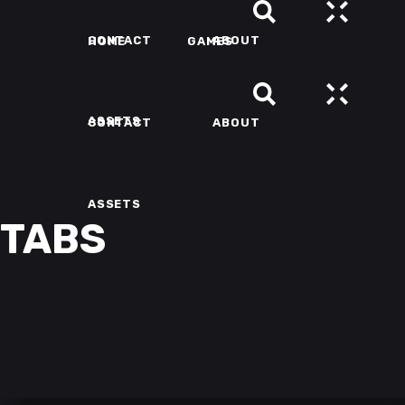
CONTACT
ABOUT
HOME
GAMES
ASSETS
CONTACT
ABOUT
ASSETS
TABS