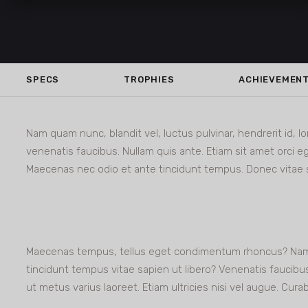
SPECS
TROPHIES
ACHIEVEMEN
Nam quam nunc, blandit vel, luctus pulvinar, hendrerit id, 
venenatis faucibus. Nullam quis ante. Etiam sit amet orci ege
Maecenas nec odio et ante tincidunt tempus. Donec vitae sa
Maecenas tempus, tellus eget condimentum rhoncus? Nam qu
tincidunt tempus vitae sapien ut libero? Venenatis faucibus.
ut metus varius laoreet. Etiam ultricies nisi vel augue. Curabi