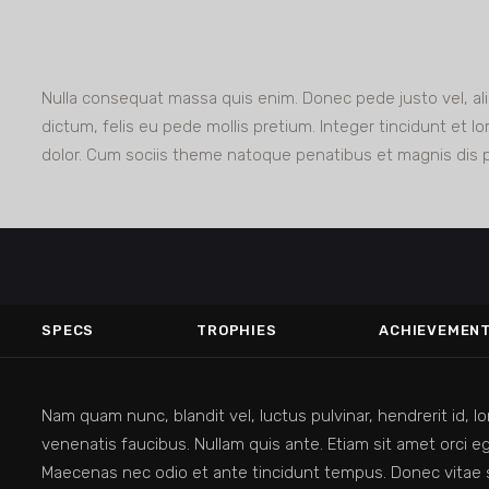
Nulla consequat massa quis enim. Donec pede justo vel, ali
dictum, felis eu pede mollis pretium. Integer tincidunt et 
dolor. Cum sociis theme natoque penatibus et magnis dis p
SPECS
TROPHIES
ACHIEVEMEN
Nam quam nunc, blandit vel, luctus pulvinar, hendrerit id, 
venenatis faucibus. Nullam quis ante. Etiam sit amet orci ege
Maecenas nec odio et ante tincidunt tempus. Donec vitae sa