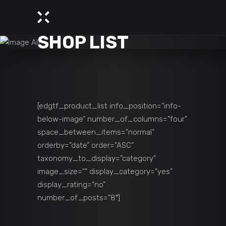
SHOP LIST
[edgtf_product_list info_position=”info-
below-image” number_of_columns=”four”
space_between_items=”normal”
orderby=”date” order=”ASC”
taxonomy_to_display=”category”
image_size=”” display_category=”yes”
display_rating=”no”
number_of_posts=”8″]