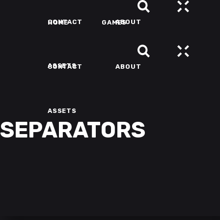
CONTACT
ABOUT
HOME
GAMES
ASSETS
CONTACT
ABOUT
ASSETS
SEPARATORS