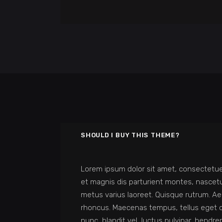
SHOULD I BUY THIS THEME?
Lorem ipsum dolor sit amet, consectetue
et magnis dis parturient montes, nascetur 
metus varius laoreet. Quisque rutrum. Aene
rhoncus. Maecenas tempus, tellus eget
nunc, blandit vel, luctus pulvinar, hendr