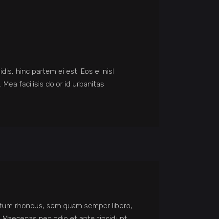
is, hinc partem ei est. Eos ei nisl
 Mea facilisis dolor id urbanitas
entum rhoncus, sem quam semper libero,
m. Maecenas nec odio et ante tincidunt