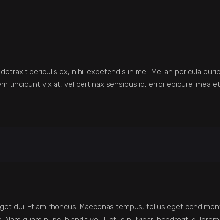
raxit periculis ex, nihil expetendis in mei. Mei an pericula euripid
em tincidunt vix at, vel pertinax sensibus id, error epicurei mea et.
am eget dui. Etiam rhoncus. Maecenas tempus, tellus eget condim
 Nam quam nunc, blandit vel, luctus pulvinar, hendrerit id, lore