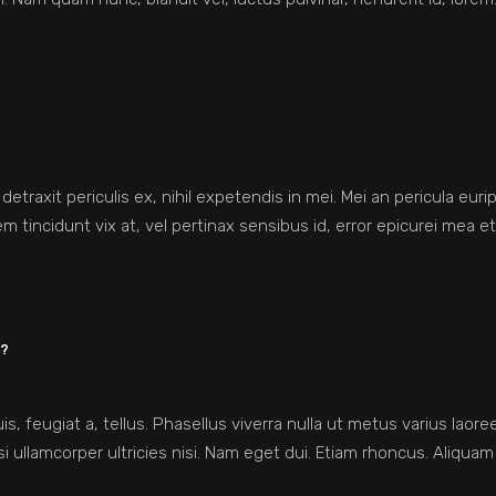
raxit periculis ex, nihil expetendis in mei. Mei an pericula euripid
em tincidunt vix at, vel pertinax sensibus id, error epicurei mea et.
?
is, feugiat a, tellus. Phasellus viverra nulla ut metus varius lao
isi ullamcorper ultricies nisi. Nam eget dui. Etiam rhoncus. Aliquam