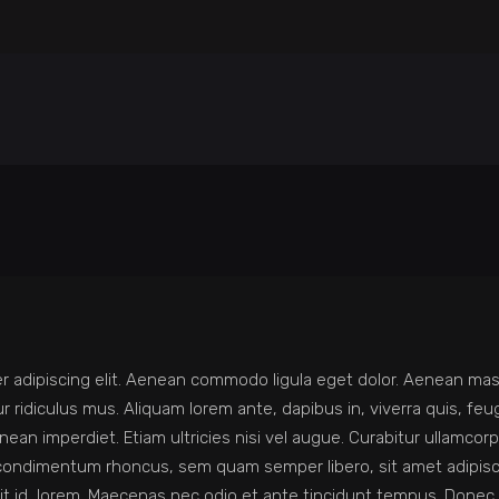
r adipiscing elit. Aenean commodo ligula eget dolor. Aenean m
ridiculus mus. Aliquam lorem ante, dapibus in, viverra quis, feugia
an imperdiet. Etiam ultricies nisi vel augue. Curabitur ullamcorpe
 condimentum rhoncus, sem quam semper libero, sit amet adipi
erit id, lorem. Maecenas nec odio et ante tincidunt tempus. Donec 