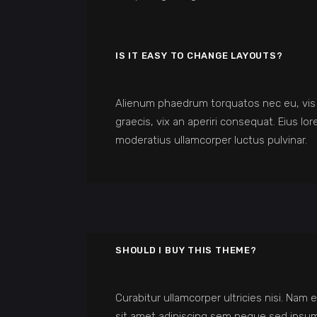
IS IT EASY TO CHANGE LAYOUTS?
Alienum phaedrum torquatos nec eu, vis det
graecis, vix an aperiri consequat. Eius lor
moderatius ullamcorper luctus pulvinar.
SHOULD I BUY THIS THEME?
Curabitur ullamcorper ultricies nisi. N
sit amet adipiscing sem neque sed ipsum.