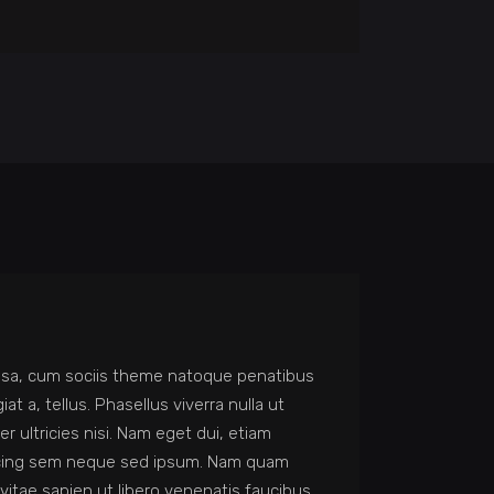
assa, cum sociis theme natoque penatibus
t a, tellus. Phasellus viverra nulla ut
r ultricies nisi. Nam eget dui, etiam
scing sem neque sed ipsum. Nam quam
vitae sapien ut libero venenatis faucibus.