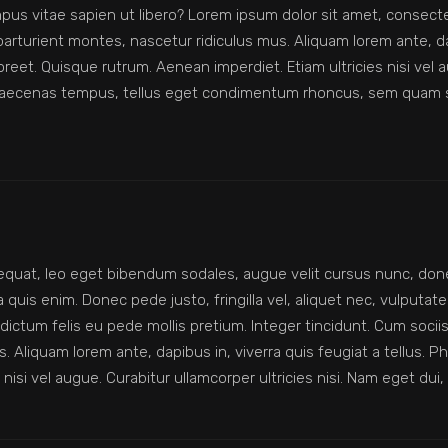
us vitae sapien ut libero? Lorem ipsum dolor sit amet, consecte
turient montes, nascetur ridiculus mus. Aliquam lorem ante, dapib
oreet. Quisque rutrum. Aenean imperdiet. Etiam ultricies nisi vel au
 Maecenas tempus, tellus eget condimentum rhoncus, sem quam s
quat, leo eget bibendum sodales, augue velit cursus nunc, donec
uis enim. Donec pede justo, fringilla vel, aliquet nec, vulputate 
m dictum felis eu pede mollis pretium. Integer tincidunt. Cum soc
 Aliquam lorem ante, dapibus in, viverra quis feugiat a tellus. Ph
 nisi vel augue. Curabitur ullamcorper ultricies nisi. Nam eget dui,