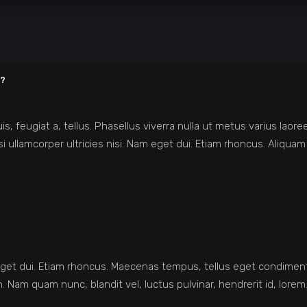
?
is, feugiat a, tellus. Phasellus viverra nulla ut metus varius lao
isi ullamcorper ultricies nisi. Nam eget dui. Etiam rhoncus. Aliquam
am eget dui. Etiam rhoncus. Maecenas tempus, tellus eget condim
 Nam quam nunc, blandit vel, luctus pulvinar, hendrerit id, lore